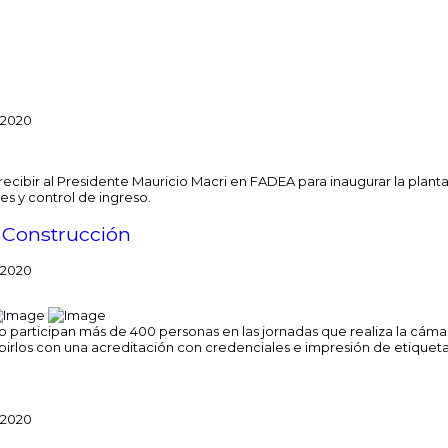
 2020
de recibir al Presidente Mauricio Macri en FADEA para inaugurar la p
s y control de ingreso.
a Construcción
 2020
 participan más de 400 personas en las jornadas que realiza la cámar
birlos con una acreditación con credenciales e impresión de etiquetas
 2020