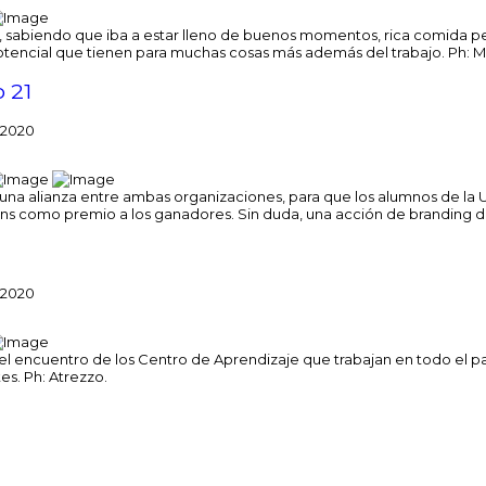
ño, sabiendo que iba a estar lleno de buenos momentos, rica comida p
otencial que tienen para muchas cosas más además del trabajo. Ph: M
 21
 2020
 una alianza entre ambas organizaciones, para que los alumnos de la U
 como premio a los ganadores. Sin duda, una acción de branding dis
 2020
 el encuentro de los Centro de Aprendizaje que trabajan en todo el paí
es. Ph: Atrezzo.